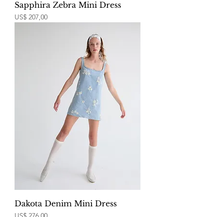
Sapphira Zebra Mini Dress
Price
US$ 207,00
Dakota Denim Mini Dress
Price
US$ 276,00