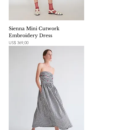
Sienna Mini Cutwork
Embroidery Dress
Price
US$ 369,00