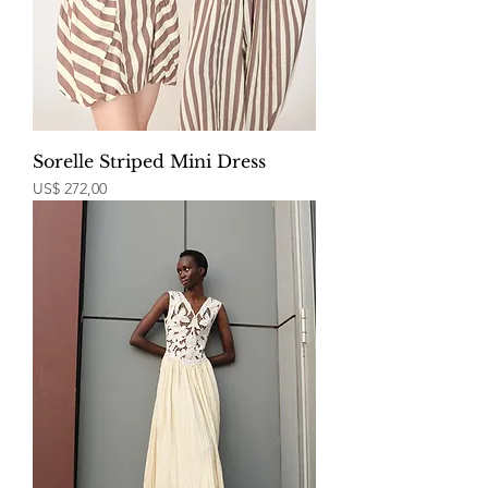
Sorelle Striped Mini Dress
Price
US$ 272,00